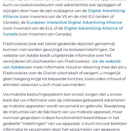
kunt uw cookievoorkeuren voor advertenties ook opzeggen of
wijzigen door naar de opt-outpagina van de
Digital Advertising
Alliance
(voor inwoners van de VS en de niet-EU-landen of
Canada), de
European Interactive Digital Advertising Alliance
(voor inwoners van de EU), of de
Digital Advertising Alliance of
Canada
(voor inwoners van Canada).
Flashcookies (ook wel lokale gedeelde objecten genoemd)
kunnen niet worden gewijzigd via browserinstellingen. De
website van Adobe biedt uitgebreide informatie over het
verwijderen of uitschakelen van Flashcookies -
zie de website
van Adobe
voor meer informatie. Houd er rekening mee dat als u
Flashcookies voor de Dienst uitschakelt of weigert, u mogelijk
geen toegang krijgt tot bepaalde functies, zoals video-inhoud of
diensten waarvoor u zich moet aanmelden.
Uw mobiele besturingssysteem kan ervoor zorgen dat u ervoor
kiest dat uw informatie voor op interesses gebaseerd adverteren
op mobiele apparaten wordt verzameld en gebruikt. Raadpleeg
de instructies van de fabrikant van uw mobiele apparaat, maar
normaal gesproken is deze functionaliteit beschikbaar in het
gedeelte “Instellingen” van uw apparaat. U kunt ons ook beletten
informatie te verzamelen door het verzamelen van gegevens