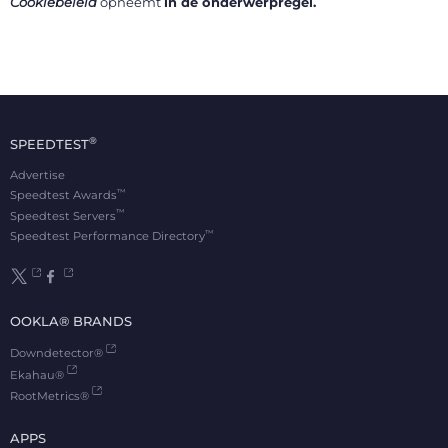
Cookiebeleid
opneemt
in de onderwerpregel.
®
SPEEDTEST
Advertise
™
Speedtest Awards
™
Speedtest Servers
™
Speedtest Performance Directory
OOKLA® BRANDS
Downdetector®
Ekahau®
RootMetrics®
APPS