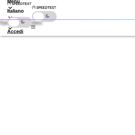
Menu
Italiano
Scarica
Speedtest by Ookla
Accedi