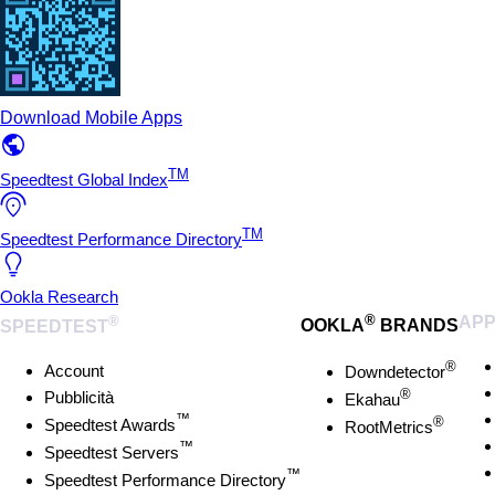
Download Mobile Apps
TM
Speedtest Global Index
TM
Speedtest Performance Directory
Ookla Research
®
®
AP
SPEEDTEST
OOKLA
BRANDS
®
Account
Downdetector
®
Pubblicità
Ekahau
™
®
Speedtest Awards
RootMetrics
™
Speedtest Servers
™
Speedtest Performance Directory