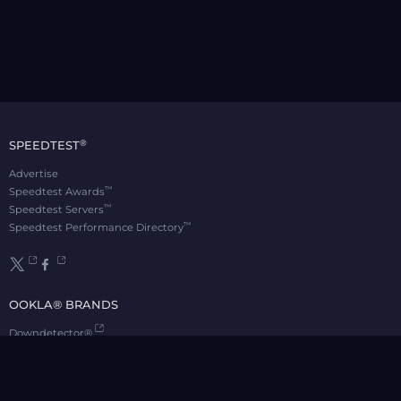
®
SPEEDTEST
Advertise
™
Speedtest Awards
™
Speedtest Servers
™
Speedtest Performance Directory
OOKLA® BRANDS
Downdetector®
Ekahau®
RootMetrics®