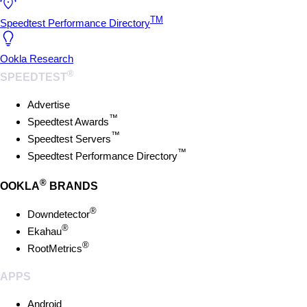
TM
Speedtest Performance Directory
Ookla Research
®
SPEEDTEST
Advertise
™
Speedtest Awards
™
Speedtest Servers
™
Speedtest Performance Directory
®
OOKLA
BRANDS
®
Downdetector
®
Ekahau
®
RootMetrics
APPS
Android