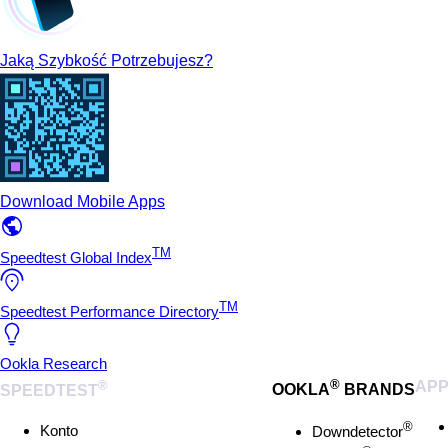
Jaką Szybkość Potrzebujesz?
Download Mobile Apps
TM
Speedtest Global Index
TM
Speedtest Performance Directory
Ookla Research
®
®
AP
SPEEDTEST
OOKLA
BRANDS
®
Konto
Downdetector