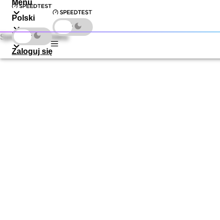
Menu
Polski
Pobieranie
Speedtest by Ookla
Zaloguj się