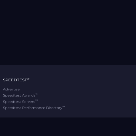
®
SPEEDTEST
Advertise
™
Speedtest Awards
™
Speedtest Servers
™
Speedtest Performance Directory
OOKLA® BRANDS