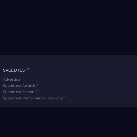
®
SPEEDTEST
Advertise
™
Speedtest Awards
™
Speedtest Servers
™
Speedtest Performance Directory
OOKLA® BRANDS
Downdetector®