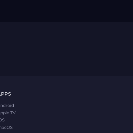
APPS
ndroid
pple TV
OS
macOS