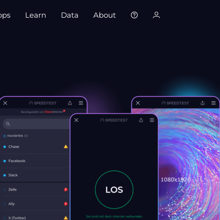
pps
Learn
Data
About