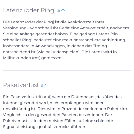
Bookmark
Back
Latenz (oder Ping)
#
this
to
Die Latenz (oder der Ping) ist die Reaktionszeit Ihrer
top
Verbindung – wie schnell Ihr Gerät eine Antwort erhält, nachdem
Sie eine Anfrage gesendet haben. Eine geringe Latenz (ein
schnelles Ping) bedeutet eine reaktionsschnellere Verbindung,
insbesondere in Anwendungen, in denen das Timing
entscheidend ist (wie bei Videospielen). Die Latenz wird in
Millisekunden (ms) gemessen.
Bookmark
Back
Paketverlust
#
this
to
Ein Paketverlust tritt auf, wenn ein Datenpaket, das über das
top
Internet gesendet wird, nicht empfangen wird oder
unvollständig ist. Dies wird in Prozent der verlorenen Pakete im
Vergleich zu den gesendeten Paketen beschrieben. Der
Paketverlust ist in den meisten Fällen auf eine schlechte
Signal-/Leistungsqualität zurückzuführen.