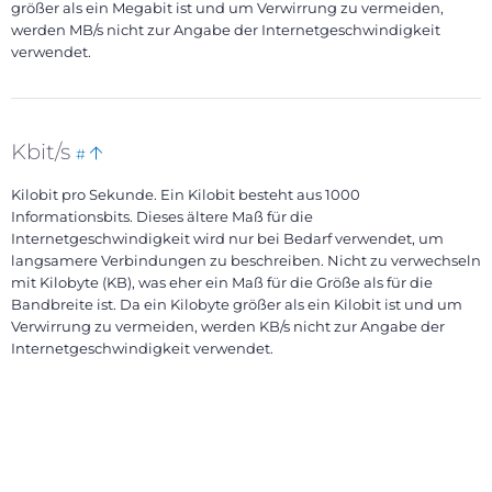
größer als ein Megabit ist und um Verwirrung zu vermeiden,
werden MB/s nicht zur Angabe der Internetgeschwindigkeit
verwendet.
Bookmark
Back
Kbit/s
#
this
to
Kilobit pro Sekunde. Ein Kilobit besteht aus 1000
top
Informationsbits. Dieses ältere Maß für die
Internetgeschwindigkeit wird nur bei Bedarf verwendet, um
langsamere Verbindungen zu beschreiben. Nicht zu verwechseln
mit Kilobyte (KB), was eher ein Maß für die Größe als für die
Bandbreite ist. Da ein Kilobyte größer als ein Kilobit ist und um
Verwirrung zu vermeiden, werden KB/s nicht zur Angabe der
Internetgeschwindigkeit verwendet.