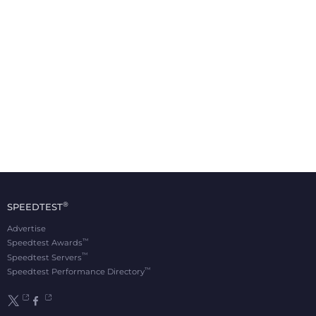
®
SPEEDTEST
Advertise
™
Speedtest Awards
™
Speedtest Servers
™
Speedtest Performance Directory