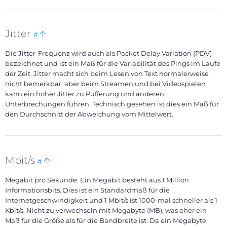
Bookmark
Back
Jitter
#
this
to
Die Jitter-Frequenz wird auch als Packet Delay Variation (PDV)
top
bezeichnet und ist ein Maß für die Variabilität des Pings im Laufe
der Zeit. Jitter macht sich beim Lesen von Text normalerweise
nicht bemerkbar, aber beim Streamen und bei Videospielen
kann ein hoher Jitter zu Pufferung und anderen
Unterbrechungen führen. Technisch gesehen ist dies ein Maß für
den Durchschnitt der Abweichung vom Mittelwert.
Bookmark
Back
Mbit/s
#
this
to
Megabit pro Sekunde. Ein Megabit besteht aus 1 Million
top
Informationsbits. Dies ist ein Standardmaß für die
Internetgeschwindigkeit und 1 Mbit/s ist 1000-mal schneller als 1
Kbit/s. Nicht zu verwechseln mit Megabyte (MB), was eher ein
Maß für die Größe als für die Bandbreite ist. Da ein Megabyte