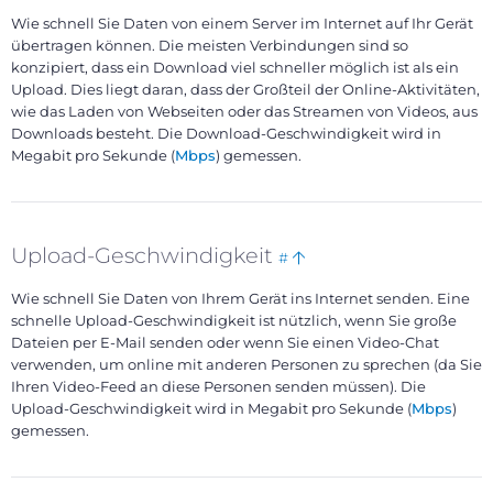
this
to
Wie schnell Sie Daten von einem Server im Internet auf Ihr Gerät
top
übertragen können. Die meisten Verbindungen sind so
konzipiert, dass ein Download viel schneller möglich ist als ein
Upload. Dies liegt daran, dass der Großteil der Online-Aktivitäten,
wie das Laden von Webseiten oder das Streamen von Videos, aus
Downloads besteht. Die Download-Geschwindigkeit wird in
Megabit pro Sekunde (
Mbps
) gemessen.
Bookmark
Back
Upload-Geschwindigkeit
#
this
to
Wie schnell Sie Daten von Ihrem Gerät ins Internet senden. Eine
top
schnelle Upload-Geschwindigkeit ist nützlich, wenn Sie große
Dateien per E-Mail senden oder wenn Sie einen Video-Chat
verwenden, um online mit anderen Personen zu sprechen (da Sie
Ihren Video-Feed an diese Personen senden müssen). Die
Upload-Geschwindigkeit wird in Megabit pro Sekunde (
Mbps
)
gemessen.