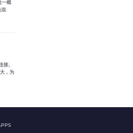
将这一概
免混
的连接。
特大，为
APPS