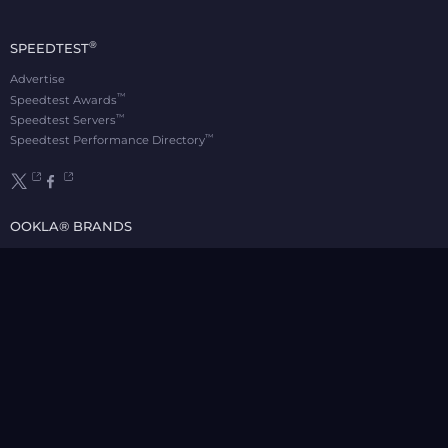
®
SPEEDTEST
Advertise
™
Speedtest Awards
™
Speedtest Servers
™
Speedtest Performance Directory
OOKLA® BRANDS
Downdetector®
Ekahau®
RootMetrics®
APPS
Android
Apple TV
iOS
macOS